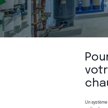
Pour
vot
chau
Un système 