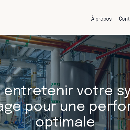
À propos
Cont
entretenir votre s
age pour une perf
optimale